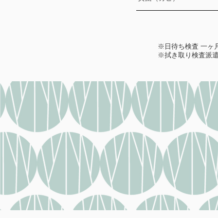
※日待ち検査 一ヶ月以
※拭き取り検査派遣料