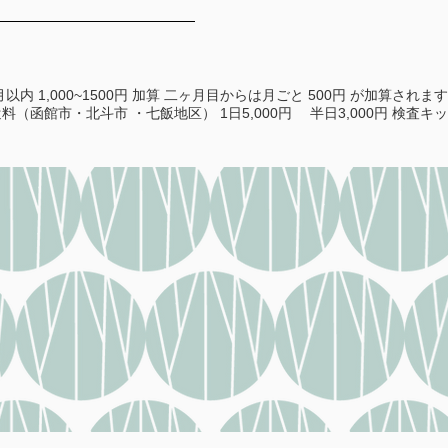
内 1,000~1500円 加算 二ヶ月目からは月ごと 500円 が加算されま
（函館市・北斗市 ・七飯地区） 1日5,000円 半日3,000円 検査キッ