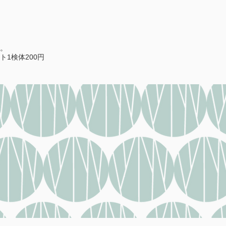
す。
ト1検体200円